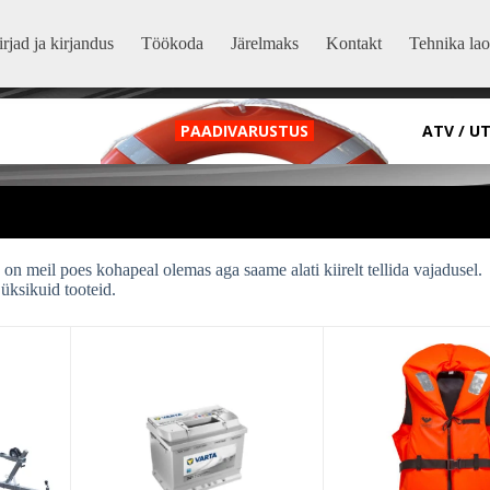
rjad ja kirjandus
Töökoda
Järelmaks
Kontakt
Tehnika lao
PAADIVARUSTUS
ATV / U
on meil poes kohapeal olemas aga saame alati kiirelt tellida vajadusel.
üksikuid tooteid.