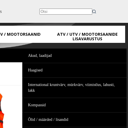
s
No
results
TV / MOOTORSAANID
ATV / UTV / MOOTORSAANIDE
LISAVARUSTUS
Akud, laadijad
Haagised
International kruntvärv, mürkvärv, viimistlus, lahusti,
lakk
Kompassid
Õlid / määrded / lisandid