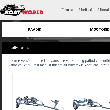
Skip
to
Firmast
Uudised
Hinnaki
content
PAADID
MOOTORID
Paadivarustus
Pakume veesõidukitele laia varustuse valikut ning paljud vahendid 
Kaubavaliku suurest mahust tulenevalt kuvatakse kodulehel ainult 