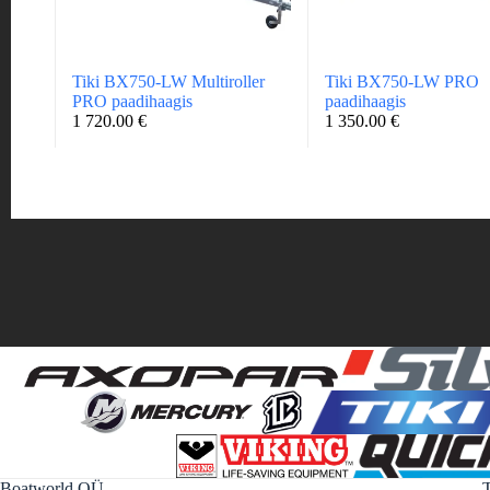
Tiki BX750-LW Multiroller
Tiki BX750-LW PRO
PRO paadihaagis
paadihaagis
1 720.00
€
1 350.00
€
Boatworld OÜ