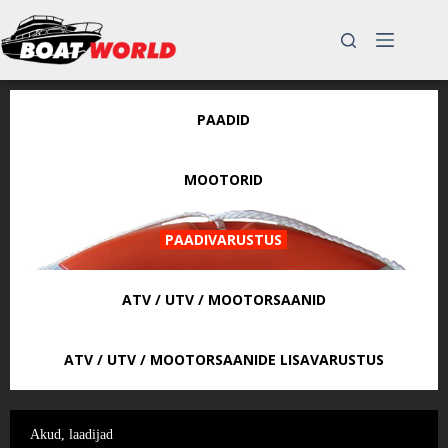
Skip
to
content
PAADID
MOOTORID
PAADIVARUSTUS
ATV / UTV / MOOTORSAANID
ATV / UTV / MOOTORSAANIDE LISAVARUSTUS
Akud, laadijad