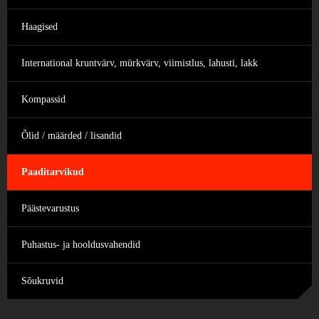
Haagised
International kruntvärv, mürkvärv, viimistlus, lahusti, lakk
Kompassid
Õlid / määrded / lisandid
Paaditarvikud
Päästevarustus
Puhastus- ja hooldusvahendid
Sõukruvid