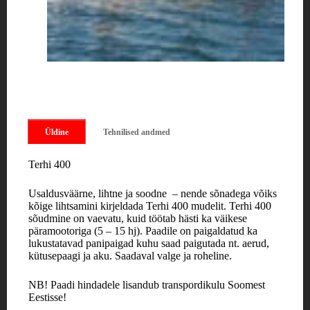
Üldine
Tehnilised andmed
Terhi 400
Usaldusväärne, lihtne ja soodne – nende sõnadega võiks
kõige lihtsamini kirjeldada Terhi 400 mudelit. Terhi 400
sõudmine on vaevatu, kuid töötab hästi ka väikese
päramootoriga (5 – 15 hj). Paadile on paigaldatud ka
lukustatavad panipaigad kuhu saad paigutada nt. aerud,
kütusepaagi ja aku. Saadaval valge ja roheline.
NB! Paadi hindadele lisandub transpordikulu Soomest
Eestisse!