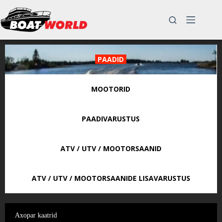
Skip
to
content
PAADID
MOOTORID
PAADIVARUSTUS
ATV / UTV / MOOTORSAANID
ATV / UTV / MOOTORSAANIDE LISAVARUSTUS
Axopar kaatrid