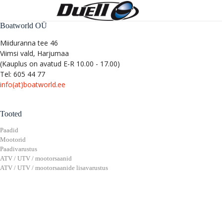
Boatworld OÜ
Miiduranna tee 46
Viimsi vald, Harjumaa
(Kauplus on avatud E-R 10.00 - 17.00)
Tel: 605 44 77
info(at)boatworld.ee
Tooted
Paadid
Mootorid
Paadivarustus
ATV / UTV / mootorsaanid
ATV / UTV / mootorsaanide lisavarustus