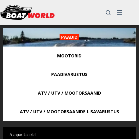
Skip
to
content
PAADID
MOOTORID
PAADIVARUSTUS
ATV / UTV / MOOTORSAANID
ATV / UTV / MOOTORSAANIDE LISAVARUSTUS
Axopar kaatrid