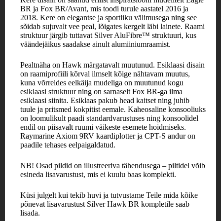
BR ja Fox BR/Avant, mis toodi turule aastatel 2016 ja
2018. Kere on elegantse ja sportliku välimusega ning see
sõidab sujuvalt vee peal, lõigates kergelt läbi lainete. Raami
struktuur järgib tuttavat Silver AluFibre™ struktuuri, kus
väändejäikus saadakse ainult alumiiniumraamist.
Pealtnäha on Hawk märgatavalt muutunud. Esiklaasi disain
on raamiprofiili kõrval ilmselt kõige nähtavam muutus,
kuna võrreldes eelkäija mudeliga on muutunud kogu
esiklaasi struktuur ning on sarnaselt Fox BR-ga ilma
esiklaasi siinita. Esiklaas pakub head kaitset ning juhib
tuule ja pritsmed kokpitist eemale. Kaheosaline konsooliuks
on loomulikult paadi standardvarustuses ning konsoolidel
endil on piisavalt ruumi väikeste esemete hoidmiseks.
Raymarine Axiom 9RV kaardiplotter ja CPT-S andur on
paadile tehases eelpaigaldatud.
NB! Osad pildid on illustreeriva tähendusega – piltidel võib
esineda lisavarustust, mis ei kuulu baas komplekti.
Küsi julgelt kui tekib huvi ja tutvustame Teile mida kõike
põnevat lisavarustust Silver Hawk BR kompletile saab
lisada.