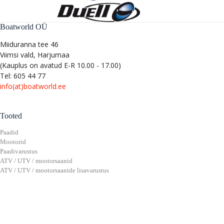
Boatworld OÜ
Miiduranna tee 46
Viimsi vald, Harjumaa
(Kauplus on avatud E-R 10.00 - 17.00)
Tel: 605 44 77
info(at)boatworld.ee
Tooted
Paadid
Mootorid
Paadivarustus
ATV / UTV / mootorsaanid
ATV / UTV / mootorsaanide lisavarustus