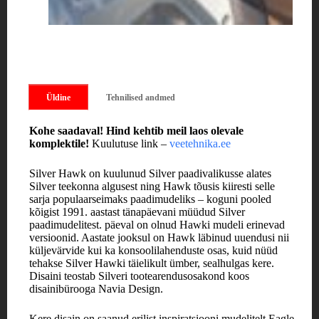
Üldine
Tehnilised andmed
Kohe saadaval! Hind kehtib meil laos olevale
komplektile!
Kuulutuse link –
veetehnika.ee
Silver Hawk on kuulunud Silver paadivalikusse alates
Silver teekonna algusest ning Hawk tõusis kiiresti selle
sarja populaarseimaks paadimudeliks – koguni pooled
kõigist 1991. aastast tänapäevani müüdud Silver
paadimudelitest. päeval on olnud Hawki mudeli erinevad
versioonid. Aastate jooksul on Hawk läbinud uuendusi nii
küljevärvide kui ka konsoolilahenduste osas, kuid nüüd
tehakse Silver Hawki täielikult ümber, sealhulgas kere.
Disaini teostab Silveri tootearendusosakond koos
disainibürooga Navia Design.
Kere disain on saanud erilist inspiratsiooni mudelitelt Eagle