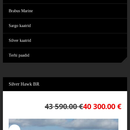
Brabus Marine
Sargo kaatrid
Silver kaatrid
Terhi paadid
Silver Hawk BR
43 590.00
€
40 300.00
€
Algne
Praegune
hind
hind
oli:
on: