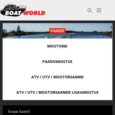
Skip
to
content
PAADID
MOOTORID
PAADIVARUSTUS
ATV / UTV / MOOTORSAANID
ATV / UTV / MOOTORSAANIDE LISAVARUSTUS
Axopar kaatrid