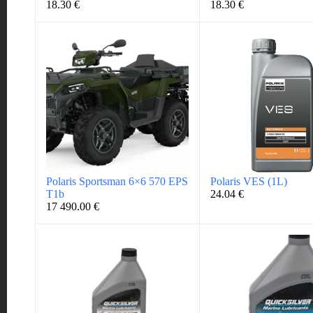
18.30
€
18.30
€
Polaris Sportsman 6×6 570 EPS
Polaris VES (1L)
T1b
24.04
€
17 490.00
€