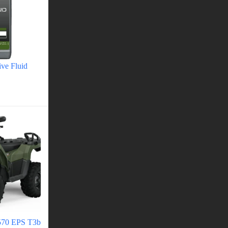
ve Fluid
 570 EPS T3b