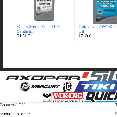
Quicksilver 25W-40 1L Full
Quicksilver 25W-40 1L
Synthetic
Oil
21.51
€
17.40
€
Boatworld OÜ
Miiduranna tee 46
P