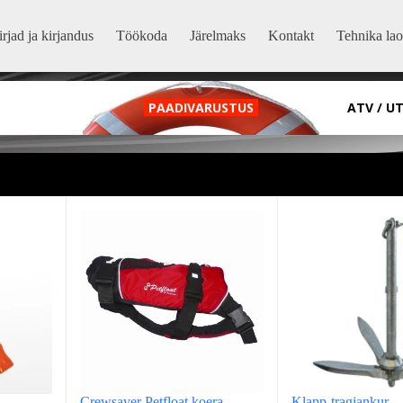
rjad ja kirjandus
Töökoda
Järelmaks
Kontakt
Tehnika lao
PAADIVARUSTUS
ATV / U
Crewsaver Petfloat koera
Klapp-tragiankur