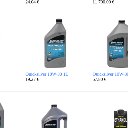
24.04
€
11 790.00
€
Quicksilver 10W-30 1L
Quicksilver 10W-3
19.27
€
57.80
€