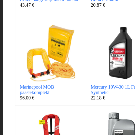
43.47
€
20.87
€
Marinepool MOB
Mercury 10W-30 1L Fu
päästekomplekt
Synthetic
96.00
€
22.18
€