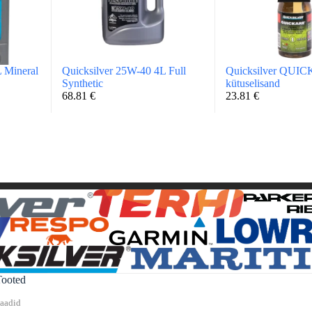
 Mineral
Quicksilver 25W-40 4L Full
Quicksilver QUI
Synthetic
kütuselisand
68.81
€
23.81
€
Tooted
aadid